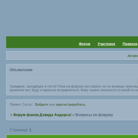
Форум
Участники
Правила
Актив
Объявление
Граждане, заходящие в гости! Пока на форуме пустовато, но ты можешь присое
развитие нет, буду стараться исправляться. Кому нужно связаться со мной по ка
Привет, Гость!
Войдите
или
зарегистрируйтесь
.
»
Форум фанов Дэвида Андерса!
»
Вопросы по форуму
Страница:
1