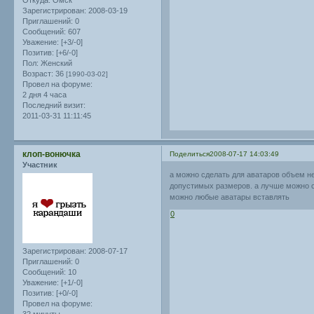
Откуда:
Омск
Зарегистрирован
: 2008-03-19
Приглашений:
0
Сообщений:
607
Уважение:
[+3/-0]
Позитив:
[+6/-0]
Пол:
Женский
Возраст:
36
[1990-03-02]
Провел на форуме:
2 дня 4 часа
Последний визит:
2011-03-31 11:11:45
клоп-вонючка
Поделиться
2008-07-17 14:03:49
Участник
а можно сделать для аватаров объем не
допустимых размеров. а лучше можно сде
можно любые аватары вставлять
0
Зарегистрирован
: 2008-07-17
Приглашений:
0
Сообщений:
10
Уважение:
[+1/-0]
Позитив:
[+0/-0]
Провел на форуме: