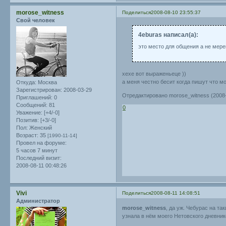
morose_witness
Поделиться
2008-08-10 23:55:37
Свой человек
4eburas написал(а):
это место для общения а не мер
хехе вот выраженьеце ))
а меня честно бесит когда пишут что 
Откуда:
Москва
Зарегистрирован
: 2008-03-29
Отредактировано morose_witness (2008-
Приглашений:
0
Сообщений:
81
0
Уважение:
[+4/-0]
Позитив:
[+3/-0]
Пол:
Женский
Возраст:
35
[1990-11-14]
Провел на форуме:
5 часов 7 минут
Последний визит:
2008-08-11 00:48:26
Vivi
Поделиться
2008-08-11 14:08:51
Администратор
morose_witness
, да уж. Чебурас на т
узнала в нём моего Нетовского дневник