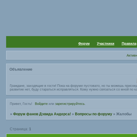
Форум
Участники
Правила
Актив
Объявление
Граждане, заходящие в гости! Пока на форуме пустовато, но ты можешь присое
развитие нет, буду стараться исправляться. Кому нужно связаться со мной по ка
Привет, Гость!
Войдите
или
зарегистрируйтесь
.
»
Форум фанов Дэвида Андерса!
»
Вопросы по форуму
»
Жалобы
Страница:
1