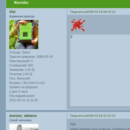
Жалобы
Vivi
Поделиться
2008-03-19 09:15:22
Администратор
0
Откуда:
Омск
Зарегистрирован
: 2008-03-19
Приглашений:
0
Сообщений:
607
Уважение:
[+3/-0]
Позитив:
[+6/-0]
Пол:
Женский
Возраст:
36
[1990-03-02]
Провел на форуме:
2 дня 4 часа
Последний визит:
2011-03-31 11:11:45
morose_witness
Поделиться
2008-03-29 01:52:10
Свой человек
Vivi
какие жалобы! все чудесно..особенно м