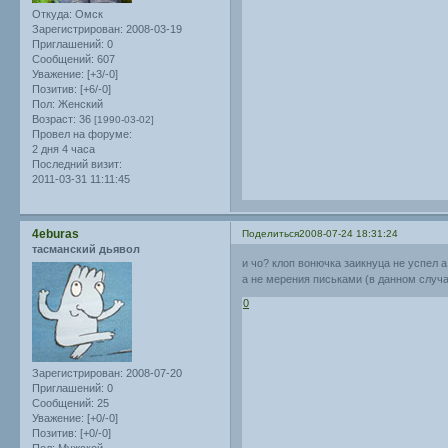
Откуда:
Омск
Зарегистрирован
: 2008-03-19
Приглашений:
0
Сообщений:
607
Уважение:
[+3/-0]
Позитив:
[+6/-0]
Пол:
Женский
Возраст:
36
[1990-03-02]
Провел на форуме:
2 дня 4 часа
Последний визит:
2011-03-31 11:11:45
4eburas
Поделиться
2008-07-24 18:31:24
тасманский дьявол
и чо? клоп вонючка заикнуца не успел 
а не мерения письками (в данном случ
0
Зарегистрирован
: 2008-07-20
Приглашений:
0
Сообщений:
25
Уважение:
[+0/-0]
Позитив:
[+0/-0]
Пол:
Мужской