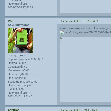
32 минуты
Последний визит:
2008-07-18 17:54:13
Vivi
Поделиться
2008-07-18 12:24:29
Администратор
клоп-вонючка
, сделано. На самом де
0
Откуда:
Омск
Зарегистрирован
: 2008-03-19
Приглашений:
0
Сообщений:
607
Уважение:
[+3/-0]
Позитив:
[+6/-0]
Пол:
Женский
Возраст:
36
[1990-03-02]
Провел на форуме:
2 дня 4 часа
Последний визит:
2011-03-31 11:11:45
4eburas
Поделиться
2008-07-24 05:15:17