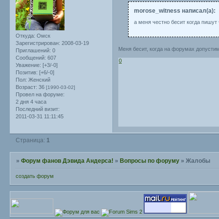
morose_witness написал(а):
а меня честно бесит когда пишу
Откуда:
Омск
Зарегистрирован
: 2008-03-19
Меня бесит, когда на форумах допустимы
Приглашений:
0
Сообщений:
607
0
Уважение:
[+3/-0]
Позитив:
[+6/-0]
Пол:
Женский
Возраст:
36
[1990-03-02]
Провел на форуме:
2 дня 4 часа
Последний визит:
2011-03-31 11:11:45
Страница:
1
»
Форум фанов Дэвида Андерса!
»
Вопросы по форуму
»
Жалобы
создать форум