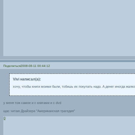
Поделиться
2008-08-11 00:44:12
Vivi написал(а):
хочу, чтобы книги моими были, тобишь их покупать надо. А денег иногда жалко
у меня тож самое и с книгами и с dvd
щас читаю Драйзера "Американская трагедия"
0