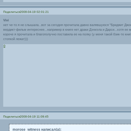
Поделиться
2008-04-19 02:01:21
Vivi
нет че-то я не слышала...вот за сегодня прочитала давно валявшуюся "Бриджит Джо
вердикт-фильм интереснее...например в книге нет драки Дэниэла и Дарси...хотя ее 
короче я прочитала и благополучно поставила ее на полку (у меня такой бзик-те книг
стопкой лежат)))
0
Поделиться
2008-04-19 11:09:45
morose_witness написал(а):