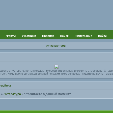
Форум
Участники
Правила
Поиск
Регистрация
Войти
Активные темы
а форуме пустовато, но ты можешь присоединиться к нам и оживить атмосферу! От ад
яться. Кому нужно связаться со мной по каким-либо вопросам, пишите на почту - vivida
ируйтесь
.
!
»
Литература
»
Что читаете в данный момент?