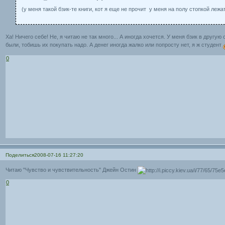
(у меня такой бзик-те книги, кот я еще не прочит у меня на полу стопкой лежат
Ха! Ничего себе! Не, я читаю не так много... А иногда хочется. У меня бзик в другую
были, тобишь их покупать надо. А денег иногда жалко или попросту нет, я ж студент
0
Поделиться
2008-07-16 11:27:20
Читаю "Чувство и чувствительность" Джейн Остин
0