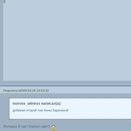
0
Поделиться
2008-03-29 18:53:32
morose_witness написал(а):
добиваю второй том Анны Карениной
Молодец! И как? Хорошо идёт?