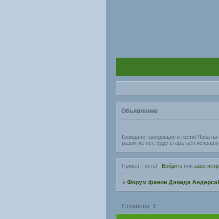
Объявление
Граждане, заходящие в гости! Пока н
развитие нет, буду стараться исправл
Привет, Гость!
Войдите
или
зарегистр
»
Форум фанов Дэвида Андерса
Страница:
1