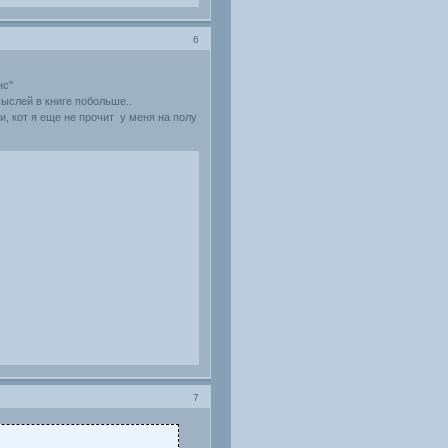
6
нс"
мыслей в книге побольше..
и, кот я еще не прочит у меня на полу
7