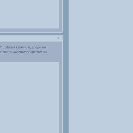
5
"... Может слышала, вроде как
 с моего мировоззрения только