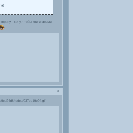
)))
 сторону - хочу, чтобы книги моими
8