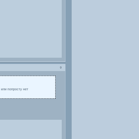
9
 или попросту нет