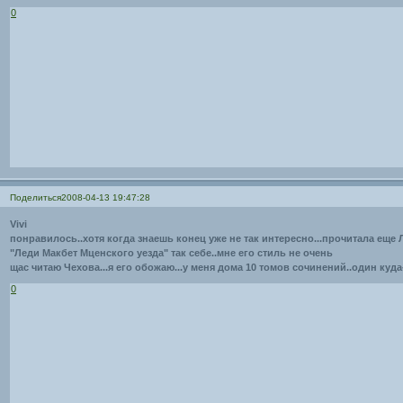
0
Поделиться
2008-04-13 19:47:28
Vivi
понравилось..хотя когда знаешь конец уже не так интересно...прочитала еще
"Леди Макбет Мценского уезда" так себе..мне его стиль не очень
щас читаю Чехова...я его обожаю...у меня дома 10 томов сочинений..один куда
0