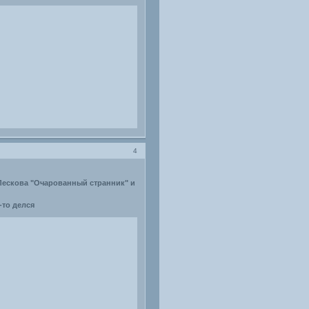
4
 Лескова "Очарованный странник" и
-то делся