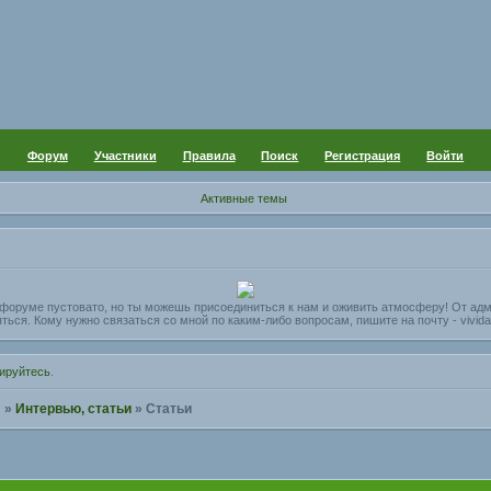
Форум
Участники
Правила
Поиск
Регистрация
Войти
Активные темы
а форуме пустовато, но ты можешь присоединиться к нам и оживить атмосферу! От ад
яться. Кому нужно связаться со мной по каким-либо вопросам, пишите на почту - vivida
ируйтесь
.
!
»
Интервью, статьи
»
Статьи