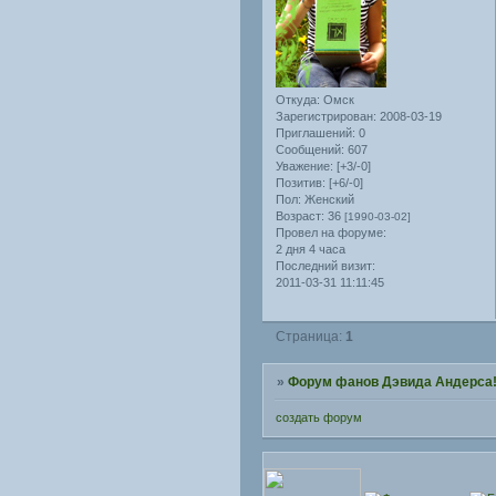
Откуда:
Омск
Зарегистрирован
: 2008-03-19
Приглашений:
0
Сообщений:
607
Уважение:
[+3/-0]
Позитив:
[+6/-0]
Пол:
Женский
Возраст:
36
[1990-03-02]
Провел на форуме:
2 дня 4 часа
Последний визит:
2011-03-31 11:11:45
Страница:
1
»
Форум фанов Дэвида Андерса
создать форум