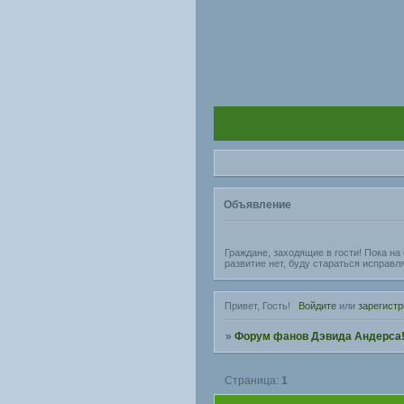
Объявление
Граждане, заходящие в гости! Пока н
развитие нет, буду стараться исправл
Привет, Гость!
Войдите
или
зарегистр
»
Форум фанов Дэвида Андерса
Страница:
1