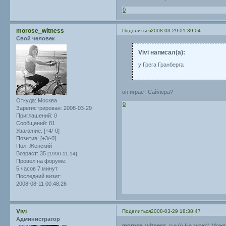
0
morose_witness
Поделиться
2008-03-29 01:39:04
Свой человек
Vivi написал(а):
у Грега Гранберга
он играет Сайлера?
Откуда:
Москва
0
Зарегистрирован
: 2008-03-29
Приглашений:
0
Сообщений:
81
Уважение:
[+4/-0]
Позитив:
[+3/-0]
Пол:
Женский
Возраст:
35
[1990-11-14]
Провел на форуме:
5 часов 7 минут
Последний визит:
2008-08-11 00:48:26
Vivi
Поделиться
2008-03-29 18:38:47
Администратор
morose_witness
, гыы)) Не знаю)) Може