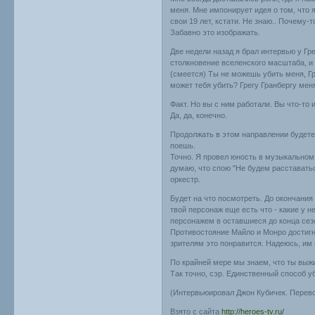
меня. Мне импонирует идея о том, что я
свои 19 лет, кстати. Не знаю.. Почему-
Забавно это изображать.
Две недели назад я брал интервью у Гре
столкновение вселенского масштаба, и 
(смеется) Ты не можешь убить меня, Гр
может тебя убить? Грегу Гранбергу меня
Факт. Но вы с ним работали. Вы что-то
Да, да, конечно.
Продолжать в этом направлении будете?
поешь.
Точно. Я провел юность в музыкальном т
думаю, что спою "Не будем расставаться
оркестр.
Будет на что посмотреть. До окончания
твой персонаж еще есть что - какие у н
персонажем в оставшиеся до конца сез
Противостояние Майло и Монро достигнет 
зрителям это понравится. Надеюсь, им 
По крайней мере мы знаем, что ты выж
Так точно, сэр. Единственный способ уб
(Интервьюировал Джон Кубичек. Перево
Взято с сайта
http://heroes-tv.ru/