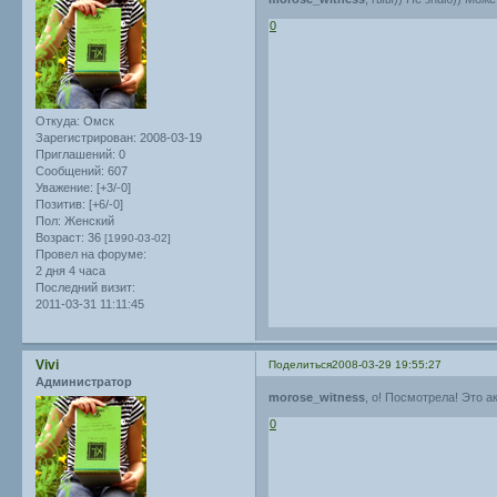
0
Откуда:
Омск
Зарегистрирован
: 2008-03-19
Приглашений:
0
Сообщений:
607
Уважение:
[+3/-0]
Позитив:
[+6/-0]
Пол:
Женский
Возраст:
36
[1990-03-02]
Провел на форуме:
2 дня 4 часа
Последний визит:
2011-03-31 11:11:45
Vivi
Поделиться
2008-03-29 19:55:27
Администратор
morose_witness
, о! Посмотрела! Это 
0