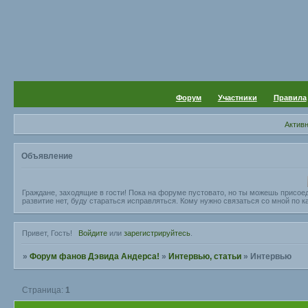
Форум
Участники
Правила
Актив
Объявление
Граждане, заходящие в гости! Пока на форуме пустовато, но ты можешь присое
развитие нет, буду стараться исправляться. Кому нужно связаться со мной по ка
Привет, Гость!
Войдите
или
зарегистрируйтесь
.
»
Форум фанов Дэвида Андерса!
»
Интервью, статьи
»
Интервью
Страница:
1