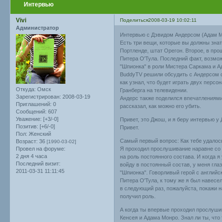
Интервью
Vivi
Поделиться
2008-03-19 10:02:11
Администратор
Интервью с Дэвидом Андерсом (Адам М
Есть три вещи, которые вы должны знат
Портленде, штат Орeгон. Второе, в про
Питера О'Тула. Последний факт, возможн
"Шпионка" в роли Мистера Саркама и Ад
BuddyTV решили обсудить с Андерсом о
как узнал, что будет играть двух персо
Откуда:
Омск
Гранберга на телевидении.
Зарегистрирован
: 2008-03-19
Андерс также поделился впечатлениям
Приглашений:
0
рассказал, как можно его убить.
Сообщений:
607
Уважение:
[+3/-0]
Привет, это Джош, и я беру интервью у 
Позитив:
[+6/-0]
Привет.
Пол:
Женский
Самый первый вопрос: Как тебе удалось
Возраст:
36
[1990-03-02]
Провел на форуме:
Я проходил прослушивание наравне со 
2 дня 4 часа
на роль постоянного состава. И когда 
Последний визит:
войду в постоянный состав, у меня глаз
2011-03-31 11:11:45
"Шпионка". Говорливый герой с английс
Питера О'Тула, к тому же я был навесе
в следующий раз, пожалуйста, покажи н
получил роль.
А когда ты впервые проходил прослушив
Кенсея и Адама Монро. Знал ли ты, что