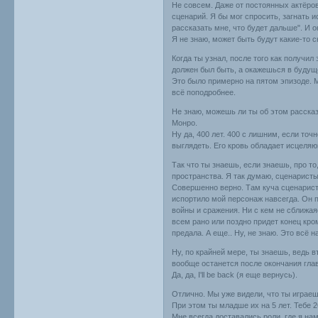
Не совсем. Даже от постоянных актёров
сценарий. Я бы мог спросить, загнать и
рассказать мне, что будет дальше". И 
Я не знаю, может быть будут какие-то 
Когда ты узнал, после того как получил
должен был быть, а окажешься в буду
Это было примерно на пятом эпизоде. Ма
всё поподробнее.
Не знаю, можешь ли ты об этом рассказ
Монро.
Ну да, 400 лет. 400 с лишним, если точ
выглядеть. Его кровь обладает исцеля
Так что ты знаешь, если знаешь, про т
пространства. Я так думаю, сценаристы
Совершенно верно. Там куча сценаристо
испортило мой персонаж навсегда. Он 
войны и сражения. Ни с кем не сближая
всем рано или поздно придет конец кром
предала. А еще.. Ну, не знаю. Это всё н
Ну, по крайней мере, ты знаешь, ведь в
вообще останется после окончания гла
Да, да, I'll be back (я еще вернусь).
Отлично. Мы уже видели, что ты играеш
При этом ты младше их на 5 лет. Тебе 2
Мне всегда доставались роли, где я нам