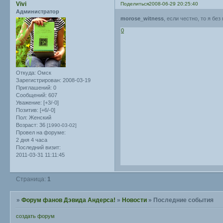
Vivi
Поделиться
2008-06-29 20:25:40
Администратор
morose_witness
, если честно, то я без
0
Откуда:
Омск
Зарегистрирован
: 2008-03-19
Приглашений:
0
Сообщений:
607
Уважение:
[+3/-0]
Позитив:
[+6/-0]
Пол:
Женский
Возраст:
36
[1990-03-02]
Провел на форуме:
2 дня 4 часа
Последний визит:
2011-03-31 11:11:45
Страница:
1
»
Форум фанов Дэвида Андерса!
»
Новости
»
Последние события
создать форум