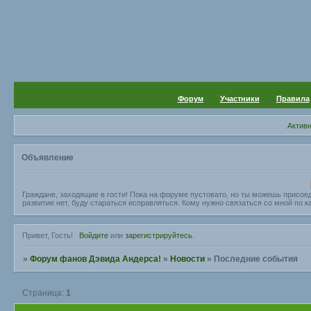
Форум
Участники
Правила
Актив
Объявление
Граждане, заходящие в гости! Пока на форуме пустовато, но ты можешь присое
развитие нет, буду стараться исправляться. Кому нужно связаться со мной по ка
Привет, Гость!
Войдите
или
зарегистрируйтесь
.
»
Форум фанов Дэвида Андерса!
»
Новости
»
Последние события
Страница:
1