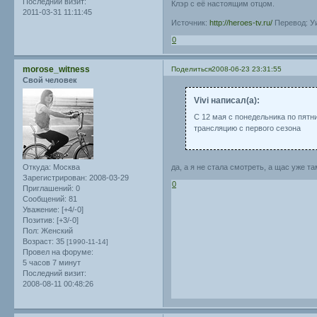
Последний визит:
Клэр с её настоящим отцом.
2011-03-31 11:11:45
Источник:
http://heroes-tv.ru/
Перевод: У
0
morose_witness
Поделиться
2008-06-23 23:31:55
Свой человек
Vivi написал(а):
С 12 мая с понедельника по пятни
трансляцию с первого сезона
да, а я не стала смотреть, а щас уже т
Откуда:
Москва
Зарегистрирован
: 2008-03-29
0
Приглашений:
0
Сообщений:
81
Уважение:
[+4/-0]
Позитив:
[+3/-0]
Пол:
Женский
Возраст:
35
[1990-11-14]
Провел на форуме:
5 часов 7 минут
Последний визит:
2008-08-11 00:48:26