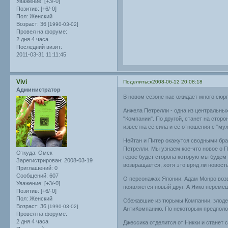
Уважение:
[+3/-0]
Позитив:
[+6/-0]
Пол:
Женский
Возраст:
36
[1990-03-02]
Провел на форуме:
2 дня 4 часа
Последний визит:
2011-03-31 11:11:45
Vivi
Поделиться
2008-06-12 20:08:18
Администратор
В новом сезоне нас ожидает много сюрп
Анжела Петрелли - одна из центральных
"Компании". По другой, станет на стор
известна её сила и её отношения с "му
Нейтан и Питер окажутся сводными брат
Петрелли. Мы узнаем кое-что новое о П
Откуда:
Омск
герое будет сторона которую мы будем 
Зарегистрирован
: 2008-03-19
возвращается, хотя это вряд ли новость
Приглашений:
0
Сообщений:
607
О персонажах Японии: Адам Монро возвр
Уважение:
[+3/-0]
появляется новый друг. А Яико переме
Позитив:
[+6/-0]
Пол:
Женский
Сбежавшие из тюрьмы Компании, злоде
Возраст:
36
[1990-03-02]
АнтиКомпанию. По некоторым предполож
Провел на форуме:
2 дня 4 часа
Джессика отделится от Никки и станет