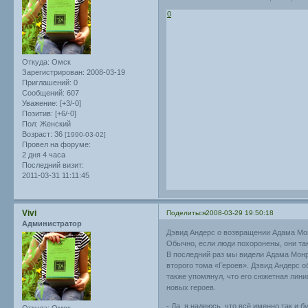
0
Откуда:
Омск
Зарегистрирован
: 2008-03-19
Приглашений:
0
Сообщений:
607
Уважение:
[+3/-0]
Позитив:
[+6/-0]
Пол:
Женский
Возраст:
36
[1990-03-02]
Провел на форуме:
2 дня 4 часа
Последний визит:
2011-03-31 11:11:45
Vivi
Поделиться
2008-03-29 19:50:18
Администратор
Дэвид Андерс о возвращении Адама Мо
Обычно, если люди похоронены, они так
В последний раз мы видели Адама Мон
второго тома «Героев». Дэвид Андерс о
также упомянул, что его сюжетная лини
новых героев.
- Да, я надеюсь, что всё именно так и б