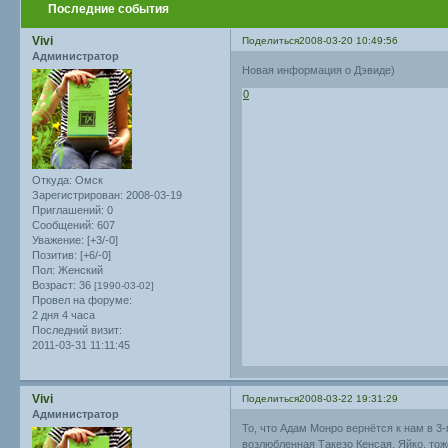
Последние события
Vivi
Поделиться
2008-03-20 10:49:56
Администратор
Новая информация о Дэвиде)
0
Откуда:
Омск
Зарегистрирован
: 2008-03-19
Приглашений:
0
Сообщений:
607
Уважение:
[+3/-0]
Позитив:
[+6/-0]
Пол:
Женский
Возраст:
36
[1990-03-02]
Провел на форуме:
2 дня 4 часа
Последний визит:
2011-03-31 11:11:45
Vivi
Поделиться
2008-03-22 19:31:29
Администратор
То, что Адам Монро вернётся к нам в 3
возлюбленная Такезо Кенсая, Яйко, тож