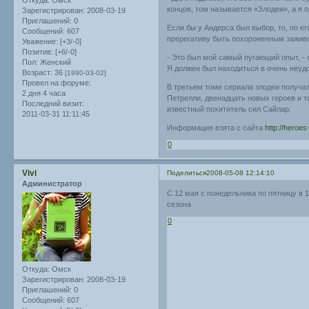
Откуда:
Омск
концов, том называется «Злодеи», а я 
Зарегистрирован
: 2008-03-19
Приглашений:
0
Если бы у Андерса был выбор, то, по е
Сообщений:
607
пререгативу быть похороненным зажив
Уважение:
[+3/-0]
Позитив:
[+6/-0]
- Это был мой самый пугающий опыт, - 
Пол:
Женский
Я должен был находиться в очень неудо
Возраст:
36
[1990-03-02]
Провел на форуме:
В третьем томе сериала злодеи получат
2 дня 4 часа
Петрелли, двенадцать новых героев и то
Последний визит:
известный похититель сил Сайлар.
2011-03-31 11:11:45
Информация взята с сайта
http://heroes-
0
Vivi
Поделиться
2008-05-08 12:14:10
Администратор
С 12 мая с понедельника по пятницу в 
сезона
0
Откуда:
Омск
Зарегистрирован
: 2008-03-19
Приглашений:
0
Сообщений:
607