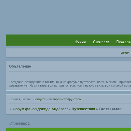
Форум
Участники
Правила
Актив
Объявление
Граждане, заходящие в гости! Пока на форуме пустовато, но ты можешь присое
развитие нет, буду стараться исправляться. Кому нужно связаться со мной по ка
Привет, Гость!
Войдите
или
зарегистрируйтесь
.
»
Форум фанов Дэвида Андерса!
»
Путешествия
»
Где вы были?
Страница:
1