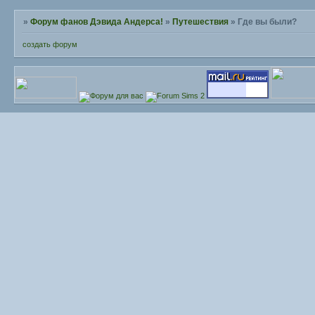
»
Форум фанов Дэвида Андерса!
»
Путешествия
»
Где вы были?
создать форум