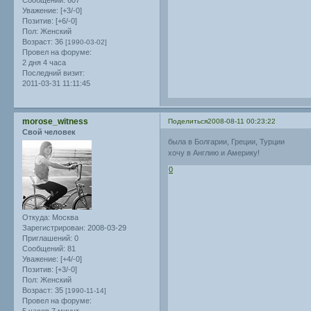
Сообщений:
607
Уважение:
[+3/-0]
Позитив:
[+6/-0]
Пол:
Женский
Возраст:
36
[1990-03-02]
Провел на форуме:
2 дня 4 часа
Последний визит:
2011-03-31 11:11:45
morose_witness
Поделиться
2008-08-11 00:23:22
Свой человек
была в Болгарии, Греции, Турции
хочу в Англию и Америку!
0
Откуда:
Москва
Зарегистрирован
: 2008-03-29
Приглашений:
0
Сообщений:
81
Уважение:
[+4/-0]
Позитив:
[+3/-0]
Пол:
Женский
Возраст:
35
[1990-11-14]
Провел на форуме: